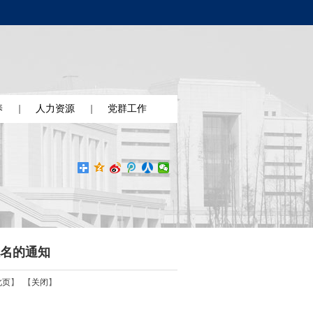
养
人力资源
党群工作
报名的通知
此页
】 【
关闭
】