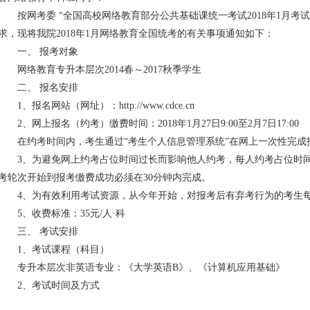
按网考委 “全国高校网络教育部分公共基础课统一考试2018年1月考试工作
求，现将我院2018年1月网络教育全国统考的有关事项通知如下：
一、 报考对象
网络教育专升本层次2014春～2017秋季学生
二、 报名安排
1、报名网站（网址）：
http://www.cdce.cn
2、网上报名（约考）缴费时间：2018年1月27日9:00至2月7日17:00
在约考时间内，考生通过“考生个人信息管理系统”在网上一次性完
3、为避免网上约考占位时间过长而影响他人约考，每人约考占位时间
考轮次开始到报考缴费成功必须在30分钟内完成。
4、为有效利用考试资源，从今年开始，对报考后有弃考行为的考生
5、收费标准：35元/人·科
三、 考试安排
1、考试课程（科目）
专升本层次非英语专业：《大学英语B》、《计算机应用基础》
2、考试时间及方式