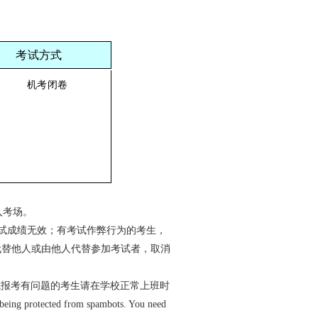
考试方式
机考闭卷
入考场。
考试成绩无效；有考试作弊行为的考生，
代替他人或由他人代替参加考试者，取消
号遗失或报考有问题的考生请在学校正常上班时
 being protected from spambots. You need