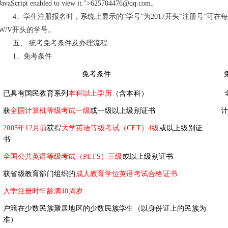
JavaScript enabled to view it.
">625704476@qq.com
。
4、学生注册报名时，系统上显示的“学号”为2017开头“注册号”可
W/V开头的学号。
五、 统考免考条件及办理流程
1、免考条件
免考条件
已具有国民教育系列
本科以上学历
（含本科）
获
全国计算机等级考试一级
或一级以上级别证书
计
2005年12月前
获得
大学英语等级考试（CET）4级
或以上级别证
书
全国公共英语等级考试（PETS）三级
或以上级别证书
获省级教育部门组织的
成人教育学位英语考试合格证书
入学注册时年龄满40周岁
户籍在少数民族聚居地区的少数民族学生（以身份证上的民族为
准）