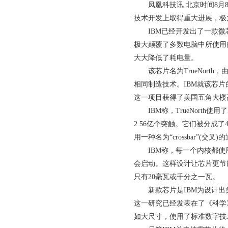
凤凰科技讯 北京时间8
技术开发上取得重大进展，极
IBM已经开发出了一款
极大颠覆了多数电脑中所使用
大大降低了耗电量。
该芯片名为TrueNor
相同制造技术。IBM就该芯片
这一项目获得了美国五角大楼高
IBM称，TrueNort
2.56亿个突触。它们被分成了40
用一种名为“crossbar”(
IBM称，每一个内核都使用
会启动。这样设计让芯片更节能。
只有20毫瓦或千分之一瓦。
新款芯片是IBM为设计
这一研究已经发表在了《科学
如大尺寸，使用了标准数字技