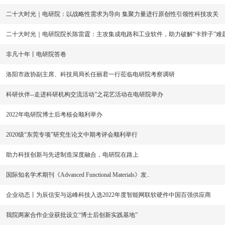
二十大时光｜电研院：以战略性需求为导向 集聚力量进行原创性引领性科技攻关
二十大时光｜电研院院长陈雷霆：主攻集成电路和工业软件，助力破解“卡脖子”难
非凡十年丨电研院答卷
洛阳市政协副主席、科技局局长任丽君一行莅临电研院考察调研
科研伙伴--走进科研机构交流活动”之花艺活动在电研院举办
2022年电研院博士后考核会顺利举办
2020级“东莞专项”研究生论文中期考评会顺利举行
助力科技创新与先进制造深度融合，电研院在路上
国际知名学术期刊《Advanced Functional Materials》发..
企业动态丨为辰信安与远峰科技入选2022年度智能网联软硬件中国百强供应商
我院两家合作企业获批设立“博士后创新实践基地”