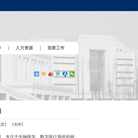
养
人力资源
党群工作
司
此页
】 【
关闭
】
慧型，专注于生物医学、数字医疗系统的研