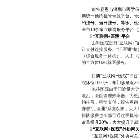
迪特赛恩
与
深圳市医学
圳统一预约挂号号源平台、号
约挂号、当日挂号、导诊、检
1
全市
0
余家互联网服务平台（
l
“
互联网
+
医院
”
平台
面对医院进行
“
互联网
+”
让支付连接服务。
“
汇医通
”
整
（综合服务一体机）、人工（
的全方位
O2O
就医服务。
“
+
”
目前
互联网
医院
平台
1
2
院
床位
000
张，年门诊量近
0
以往医院由于门诊量大
混乱，医院管理效率低。为更
约挂号，移动支付，报告查询
赛恩
“
汇医通
”
系统以来，大大
排队缴费也全部可通过手机等
20%
诊量提升
，大大提升了就
l
“
+
”
互联网
医院
外协网
“
+
”
互联网
医院
外协网关